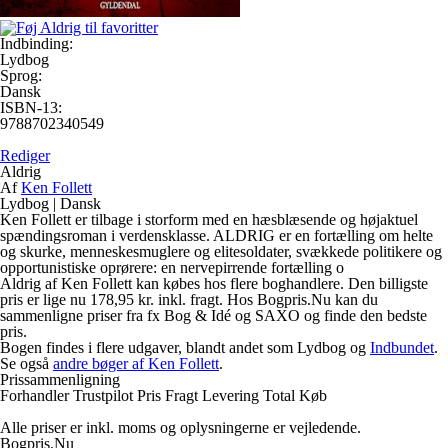
Indbinding:
Lydbog
Sprog:
Dansk
ISBN-13:
9788702340549
Rediger
Aldrig
Af
Ken Follett
Lydbog
|
Dansk
Ken Follett er tilbage i storform med en hæsblæsende og højaktuel
spændingsroman i verdensklasse. ALDRIG er en fortælling om helte
og skurke, menneskesmuglere og elitesoldater, svækkede politikere og
opportunistiske oprørere: en nervepirrende fortælling o
Aldrig af Ken Follett kan købes hos flere boghandlere. Den billigste
pris er lige nu 178,95 kr. inkl. fragt. Hos Bogpris.Nu kan du
sammenligne priser fra fx Bog & Idé og SAXO og finde den bedste
pris.
Bogen findes i flere udgaver, blandt andet som Lydbog og
Indbundet
.
Se også
andre bøger af Ken Follett
.
Prissammenligning
Forhandler
Trustpilot
Pris
Fragt
Levering
Total
Køb
Alle priser er inkl. moms og oplysningerne er vejledende.
Bogpris.Nu