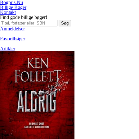
Bogpris.Nu
Billige Bøger
Kontakt
Find gode billige bøger!
Søg
Anmeldelser
Favoritbøger
Artikler