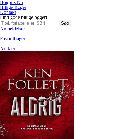
Bogpris.Nu
Billige Bøger
Kontakt
Find gode billige bøger!
Søg
Anmeldelser
Favoritbøger
Artikler