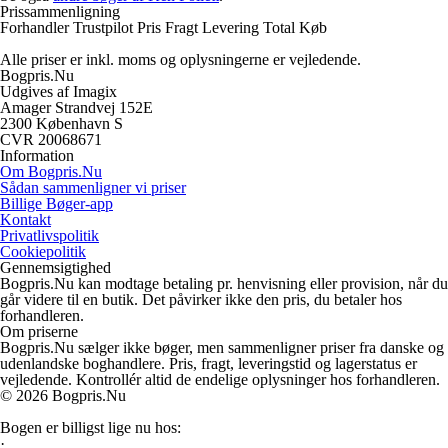
Prissammenligning
Forhandler
Trustpilot
Pris
Fragt
Levering
Total
Køb
Alle priser er inkl. moms og oplysningerne er vejledende.
Bogpris.Nu
Udgives af Imagix
Amager Strandvej 152E
2300 København S
CVR 20068671
Information
Om Bogpris.Nu
Sådan sammenligner vi priser
Billige Bøger-app
Kontakt
Privatlivspolitik
Cookiepolitik
Gennemsigtighed
Bogpris.Nu kan modtage betaling pr. henvisning eller provision, når du
går videre til en butik. Det påvirker ikke den pris, du betaler hos
forhandleren.
Om priserne
Bogpris.Nu sælger ikke bøger, men sammenligner priser fra danske og
udenlandske boghandlere. Pris, fragt, leveringstid og lagerstatus er
vejledende. Kontrollér altid de endelige oplysninger hos forhandleren.
© 2026 Bogpris.Nu
Bogen er billigst lige nu hos:
·