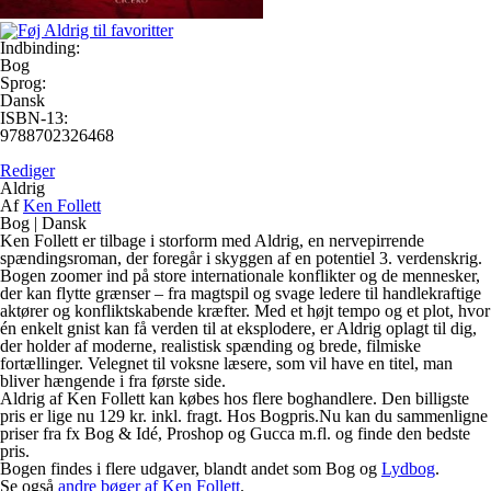
Indbinding:
Bog
Sprog:
Dansk
ISBN-13:
9788702326468
Rediger
Aldrig
Af
Ken Follett
Bog
|
Dansk
Ken Follett er tilbage i storform med Aldrig, en nervepirrende
spændingsroman, der foregår i skyggen af en potentiel 3. verdenskrig.
Bogen zoomer ind på store internationale konflikter og de mennesker,
der kan flytte grænser – fra magtspil og svage ledere til handlekraftige
aktører og konfliktskabende kræfter. Med et højt tempo og et plot, hvor
én enkelt gnist kan få verden til at eksplodere, er Aldrig oplagt til dig,
der holder af moderne, realistisk spænding og brede, filmiske
fortællinger. Velegnet til voksne læsere, som vil have en titel, man
bliver hængende i fra første side.
Aldrig af Ken Follett kan købes hos flere boghandlere. Den billigste
pris er lige nu 129 kr. inkl. fragt. Hos Bogpris.Nu kan du sammenligne
priser fra fx Bog & Idé, Proshop og Gucca m.fl. og finde den bedste
pris.
Bogen findes i flere udgaver, blandt andet som Bog og
Lydbog
.
Se også
andre bøger af Ken Follett
.