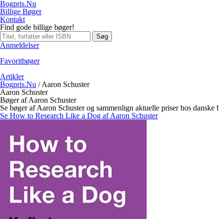
Bogpris.Nu
Billige Bøger
Kontakt
Find gode billige bøger!
Søg
Anmeldelser
Favoritbøger
Artikler
Bogpris.Nu
/
Aaron Schuster
Aaron Schuster
Bøger af Aaron Schuster
Se bøger af Aaron Schuster og sammenlign aktuelle priser hos danske 
Se How to Research Like a Dog af Aaron Schuster