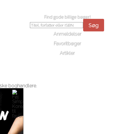
Find gode billige bøger!
Søg
Anmeldelser
Favoritbøger
Artikler
nske boghandlere.
ron Huh