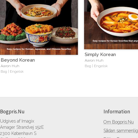
Simply Korean
Beyond Korean
Aaron Huh
Aaron Huh
Bog | Engelsk
Bog | Engelsk
Bogpris.Nu
Information
Udgives af Imagix
Om Bogpris.Nu
Amager Strandvej 152E
Sådan sammenlign
2300 København S