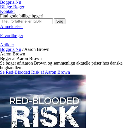
Bogpris.Nu
Billige Bøger
Kontakt
Find gode billige bøger!
Søg
Anmeldelser
Favoritbøger
Artikler
Bogpris.Nu
/
Aaron Brown
Aaron Brown
Bøger af Aaron Brown
Se bøger af Aaron Brown og sammenlign aktuelle priser hos danske
boghandlere.
Se Red-Blooded Risk af Aaron Brown