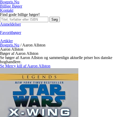
Bogpris.Nu
Billige Bøger
Kontakt
Find gode billige bøger!
Søg
Anmeldelser
Favoritbøger
Artikler
Bogpris.Nu
/
Aaron Allston
Aaron Allston
Bøger af Aaron Allston
Se bøger af Aaron Allston og sammenlign aktuelle priser hos danske
boghandlere.
Se Mercy kill af Aaron Allston