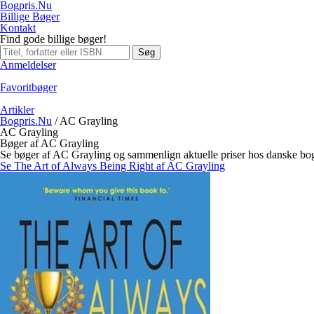
Bogpris.Nu
Billige Bøger
Kontakt
Find gode billige bøger!
Søg
Anmeldelser
Favoritbøger
Artikler
Bogpris.Nu
/
AC Grayling
AC Grayling
Bøger af AC Grayling
Se bøger af AC Grayling og sammenlign aktuelle priser hos danske bo
Se The Art of Always Being Right af AC Grayling