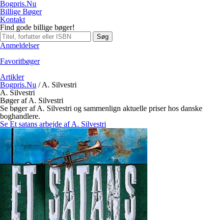
Bogpris.Nu
Billige Bøger
Kontakt
Find gode billige bøger!
Søg
Anmeldelser
Favoritbøger
Artikler
Bogpris.Nu
/
A. Silvestri
A. Silvestri
Bøger af A. Silvestri
Se bøger af A. Silvestri og sammenlign aktuelle priser hos danske
boghandlere.
Se Et satans arbejde af A. Silvestri