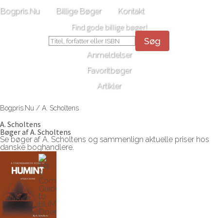
Bogpris.Nu
Billige Bøger
Kontakt
Find gode billige bøger!
Søg
Anmeldelser
Favoritbøger
Artikler
Bogpris.Nu
/
A. Scholtens
A. Scholtens
Bøger af A. Scholtens
Se bøger af A. Scholtens og sammenlign aktuelle priser hos
danske boghandlere.
Se A Comprehensive Guide to HUMINT Operations af A. Schol