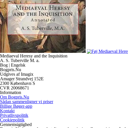
Mediaeval Heresy and the Inquisition
A. S. Tuberville M. a.
Bog | Engelsk
Bogpris.Nu
Udgives af Imagix
Amager Strandvej 152E
2300 København S
CVR 20068671
Information
Om Bogpris.Nu
Sådan sammenligner vi priser
Billige Bøger-app
Kontakt
Privatlivspolitik
Cookiepolitik
Gennemsigtighed