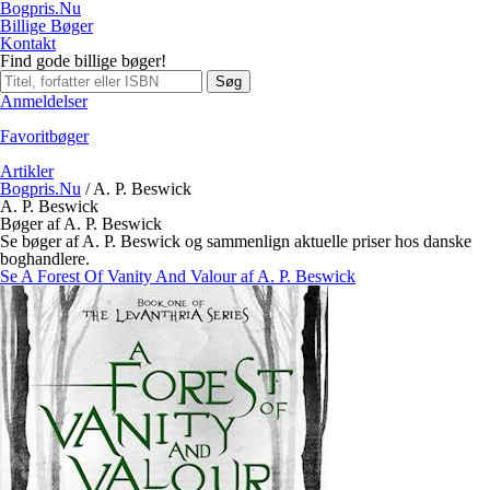
Bogpris.Nu
Billige Bøger
Kontakt
Find gode billige bøger!
Søg
Anmeldelser
Favoritbøger
Artikler
Bogpris.Nu
/
A. P. Beswick
A. P. Beswick
Bøger af A. P. Beswick
Se bøger af A. P. Beswick og sammenlign aktuelle priser hos danske
boghandlere.
Se A Forest Of Vanity And Valour af A. P. Beswick