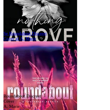
Nothing Above
A. Marie
Bog | Engelsk
Se Roundabout Discreet
Cover af A. Marie
Roundabout Discreet
Cover
A. Marie