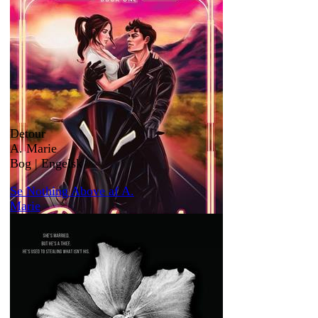
Detour
A. Marie
Bog | Engelsk
Se Nothing Above af A.
Marie