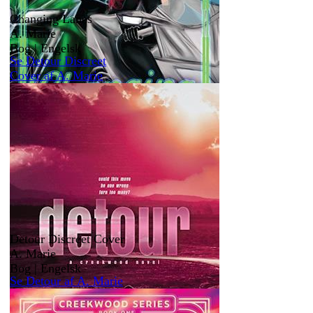
Changing Lanes
A. Marie
Bog | Engelsk
Se Detour Discreet
Cover af A. Marie
Detour Discreet Cover
A. Marie
Bog | Engelsk
Se Detour af A. Marie