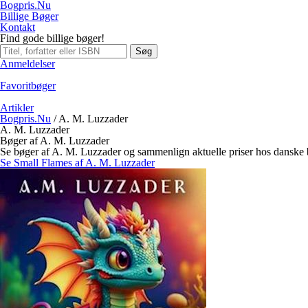
Bogpris.Nu
Billige Bøger
Kontakt
Find gode billige bøger!
Søg
Anmeldelser
Favoritbøger
Artikler
Bogpris.Nu
/
A. M. Luzzader
A. M. Luzzader
Bøger af A. M. Luzzader
Se bøger af A. M. Luzzader og sammenlign aktuelle priser hos danske
Se Small Flames af A. M. Luzzader