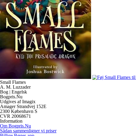
Small Flames
A. M. Luzzader
Bog | Engelsk
Bogpris.Nu
Udgives af Imagix
Amager Strandvej 152E
2300 København S
CVR 20068671
Information
Om Bogpris.Nu
Sådan sammenligner vi priser
Billige Bøger-app