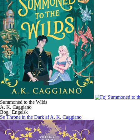
Summoned to the Wilds
A. K. Caggiano
Bog | Engelsk
Se Throne in the Dark af A. K. Caggiano