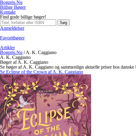
Bogpris.Nu
Billige Bøger
Kontakt
Find gode billige bøger!
Søg
Anmeldelser
Favoritbøger
Artikler
Bogpris.Nu
/
A. K. Caggiano
A. K. Caggiano
Bøger af A. K. Caggiano
Se bøger af A. K. Caggiano og sammenlign aktuelle priser hos danske
Se Eclipse of the Crown af A. K. Caggiano