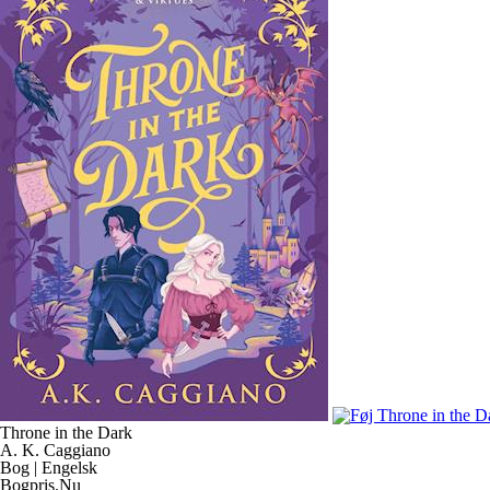
Throne in the Dark
A. K. Caggiano
Bog | Engelsk
Bogpris.Nu