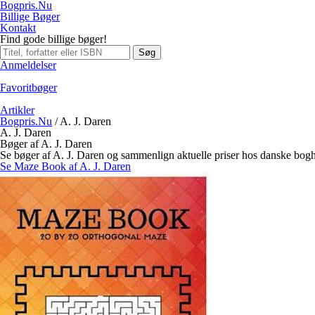
Bogpris.Nu
Billige Bøger
Kontakt
Find gode billige bøger!
Søg
Anmeldelser
Favoritbøger
Artikler
Bogpris.Nu
/
A. J. Daren
A. J. Daren
Bøger af A. J. Daren
Se bøger af A. J. Daren og sammenlign aktuelle priser hos danske bog
Se Maze Book af A. J. Daren