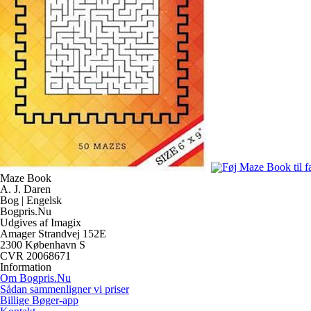
Maze Book
A. J. Daren
Bog | Engelsk
Bogpris.Nu
Udgives af Imagix
Amager Strandvej 152E
2300 København S
CVR 20068671
Information
Om Bogpris.Nu
Sådan sammenligner vi priser
Billige Bøger-app