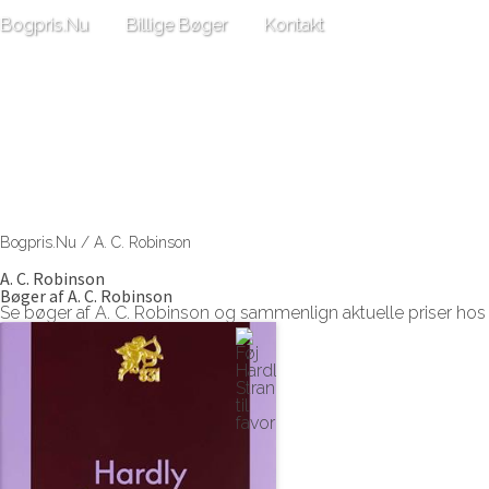
Bogpris.Nu
Billige Bøger
Kontakt
Bogpris.Nu
/
A. C. Robinson
A. C. Robinson
Bøger af A. C. Robinson
Se bøger af A. C. Robinson og sammenlign aktuelle priser ho
Se Hardly Strangers af A. C. Robinson