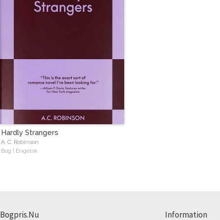
Hardly Strangers
A. C. Robinson
Bog | Engelsk
Bogpris.Nu
Information