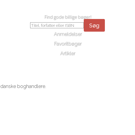
Find gode billige bøger!
Søg
Anmeldelser
Favoritbøger
Artikler
s danske boghandlere.