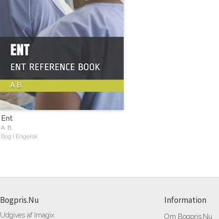
Ent
A. B.
Bog | Engelsk
Bogpris.Nu
Information
Udgives af Imagix
Om Bogpris.Nu