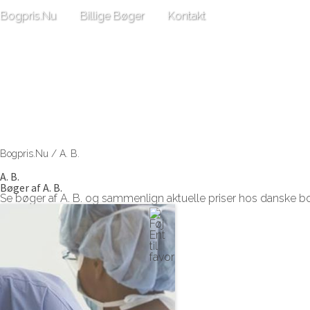
Bogpris.Nu
Billige Bøger
Kontakt
Bogpris.Nu
/
A. B.
A. B.
Bøger af A. B.
Se bøger af A. B. og sammenlign aktuelle priser hos danske b
Se Ent af A. B.