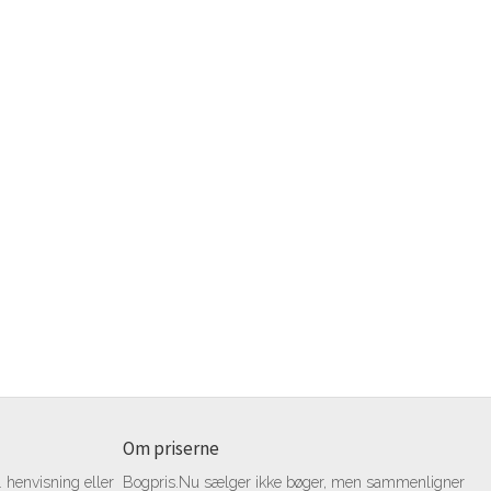
Om priserne
 henvisning eller
Bogpris.Nu sælger ikke bøger, men sammenligner