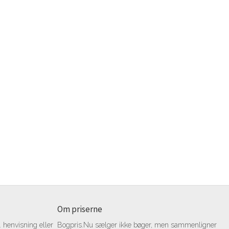
Om priserne
 henvisning eller
Bogpris.Nu sælger ikke bøger, men sammenligner