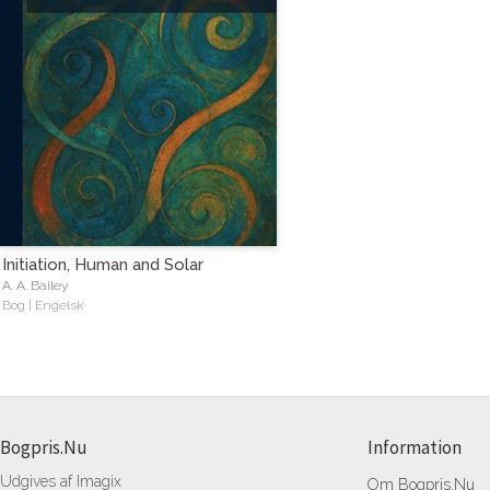
Initiation, Human and Solar
A. A. Bailey
Bog | Engelsk
Bogpris.Nu
Information
Udgives af Imagix
Om Bogpris.Nu