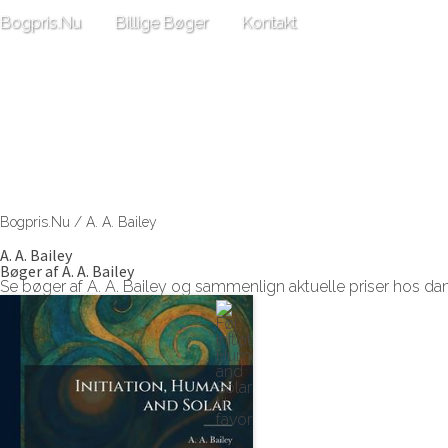
Bogpris.Nu
Billige Bøger
Kontakt
Bogpris.Nu
/
A. A. Bailey
A. A. Bailey
Bøger af A. A. Bailey
Se bøger af A. A. Bailey og sammenlign aktuelle priser hos d
Se Initiation, Human and Solar af A. A. Bailey