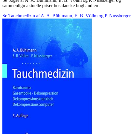
Se bøger af A. A. Bühlmann, E. B. Völlm og P. Nussberger og
sammenlign aktuelle priser hos danske boghandlere.
Se Tauchmedizin af A. A. Bühlmann, E. B. Völlm og P. Nussberger