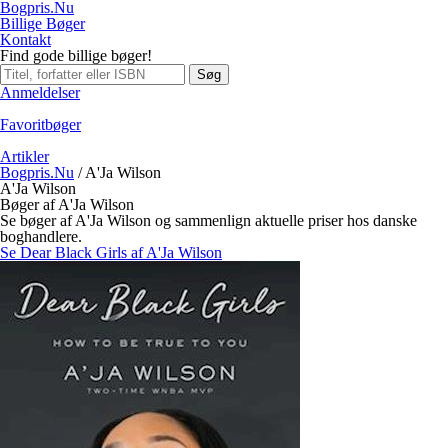
Bogpris.Nu
Billige Bøger
Kontakt
Find gode billige bøger!
Søg
Anmeldelser
Favoritbøger
Artikler
Bogpris.Nu
/
A'Ja Wilson
A'Ja Wilson
Bøger af A'Ja Wilson
Se bøger af A'Ja Wilson og sammenlign aktuelle priser hos danske
boghandlere.
Se Dear Black Girls af A'Ja Wilson