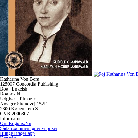
Katharina Von Bora
125007 Concordia Publishing
Bog | Engelsk
Bogpris.Nu
Udgives af Imagix
Amager Strandvej 152E
2300 København S
CVR 20068671
Information
Om Bogpris.Nu
Sådan sammenligner vi priser
Billige Bøger-app