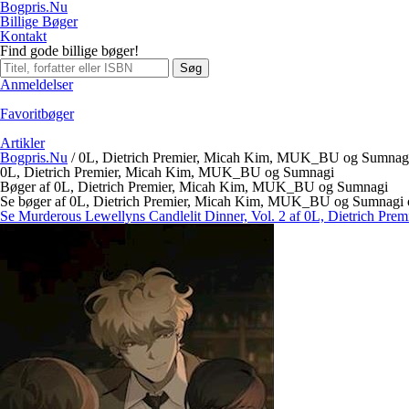
Bogpris.Nu
Billige Bøger
Kontakt
Find gode billige bøger!
Søg
Anmeldelser
Favoritbøger
Artikler
Bogpris.Nu
/
0L, Dietrich Premier, Micah Kim, MUK_BU og Sumnag
0L, Dietrich Premier, Micah Kim, MUK_BU og Sumnagi
Bøger af 0L, Dietrich Premier, Micah Kim, MUK_BU og Sumnagi
Se bøger af 0L, Dietrich Premier, Micah Kim, MUK_BU og Sumnagi og
Se Murderous Lewellyns Candlelit Dinner, Vol. 2 af 0L, Dietrich 