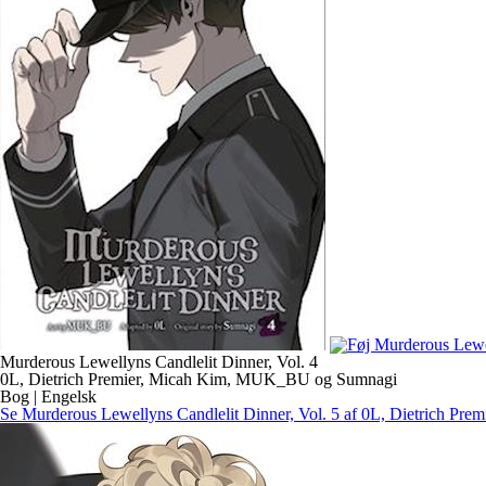
Murderous Lewellyns Candlelit Dinner, Vol. 4
0L, Dietrich Premier, Micah Kim, MUK_BU og Sumnagi
Bog | Engelsk
Se Murderous Lewellyns Candlelit Dinner, Vol. 5 af 0L, Dietrich 