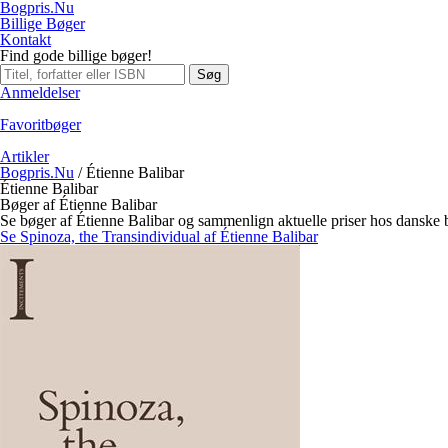
Bogpris.Nu
Billige Bøger
Kontakt
Find gode billige bøger!
Søg
Anmeldelser
Favoritbøger
Artikler
Bogpris.Nu
/
Étienne Balibar
Étienne Balibar
Bøger af Étienne Balibar
Se bøger af Étienne Balibar og sammenlign aktuelle priser hos danske
Se Spinoza, the Transindividual af Étienne Balibar