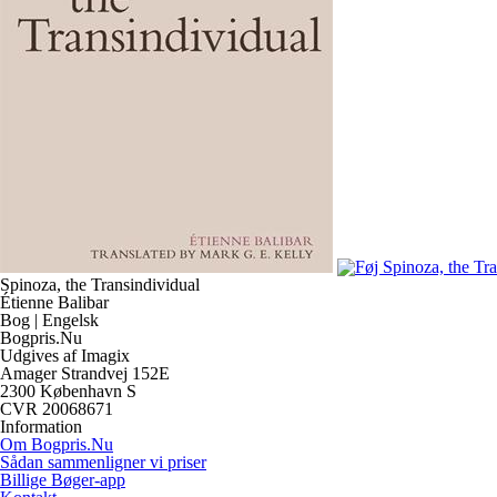
Spinoza, the Transindividual
Étienne Balibar
Bog | Engelsk
Bogpris.Nu
Udgives af Imagix
Amager Strandvej 152E
2300 København S
CVR 20068671
Information
Om Bogpris.Nu
Sådan sammenligner vi priser
Billige Bøger-app