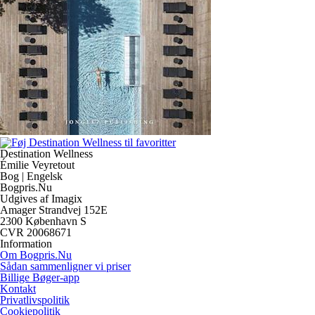
Destination Wellness
Émilie Veyretout
Bog | Engelsk
Bogpris.Nu
Udgives af Imagix
Amager Strandvej 152E
2300 København S
CVR 20068671
Information
Om Bogpris.Nu
Sådan sammenligner vi priser
Billige Bøger-app
Kontakt
Privatlivspolitik
Cookiepolitik