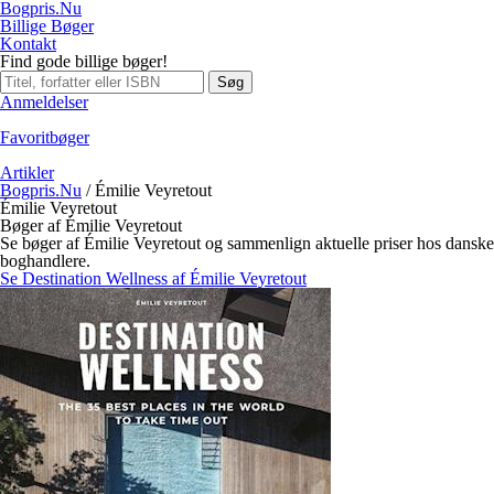
Bogpris.Nu
Billige Bøger
Kontakt
Find gode billige bøger!
Søg
Anmeldelser
Favoritbøger
Artikler
Bogpris.Nu
/
Émilie Veyretout
Émilie Veyretout
Bøger af Émilie Veyretout
Se bøger af Émilie Veyretout og sammenlign aktuelle priser hos danske
boghandlere.
Se Destination Wellness af Émilie Veyretout