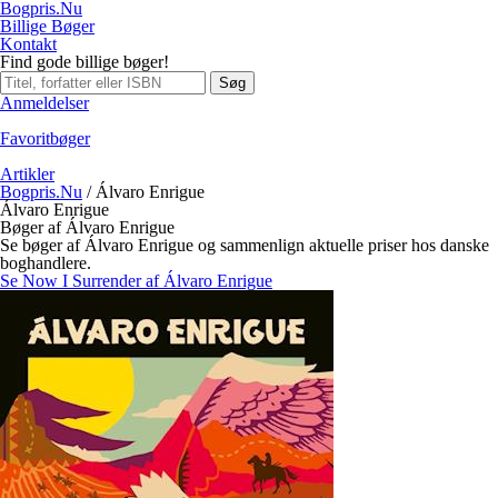
Bogpris.Nu
Billige Bøger
Kontakt
Find gode billige bøger!
Søg
Anmeldelser
Favoritbøger
Artikler
Bogpris.Nu
/
Álvaro Enrigue
Álvaro Enrigue
Bøger af Álvaro Enrigue
Se bøger af Álvaro Enrigue og sammenlign aktuelle priser hos danske
boghandlere.
Se Now I Surrender af Álvaro Enrigue