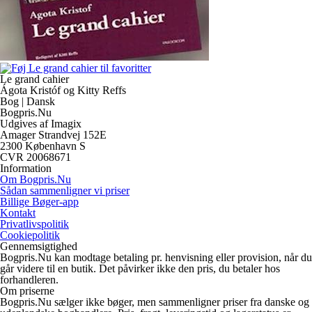
Le grand cahier
Ágota Kristóf og Kitty Reffs
Bog | Dansk
Bogpris.Nu
Udgives af Imagix
Amager Strandvej 152E
2300 København S
CVR 20068671
Information
Om Bogpris.Nu
Sådan sammenligner vi priser
Billige Bøger-app
Kontakt
Privatlivspolitik
Cookiepolitik
Gennemsigtighed
Bogpris.Nu kan modtage betaling pr. henvisning eller provision, når du
går videre til en butik. Det påvirker ikke den pris, du betaler hos
forhandleren.
Om priserne
Bogpris.Nu sælger ikke bøger, men sammenligner priser fra danske og