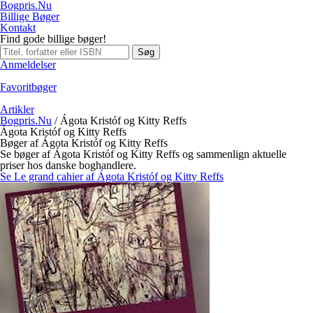
Bogpris.Nu
Billige Bøger
Kontakt
Find gode billige bøger!
Søg
Anmeldelser
Favoritbøger
Artikler
Bogpris.Nu
/
Ágota Kristóf og Kitty Reffs
Ágota Kristóf og Kitty Reffs
Bøger af Ágota Kristóf og Kitty Reffs
Se bøger af Ágota Kristóf og Kitty Reffs og sammenlign aktuelle
priser hos danske boghandlere.
Se Le grand cahier af Ágota Kristóf og Kitty Reffs