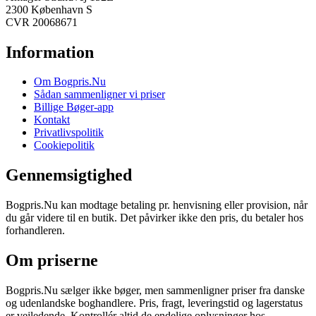
2300 København S
CVR 20068671
Information
Om Bogpris.Nu
Sådan sammenligner vi priser
Billige Bøger-app
Kontakt
Privatlivspolitik
Cookiepolitik
Gennemsigtighed
Bogpris.Nu kan modtage betaling pr. henvisning eller provision, når
du går videre til en butik. Det påvirker ikke den pris, du betaler hos
forhandleren.
Om priserne
Bogpris.Nu sælger ikke bøger, men sammenligner priser fra danske
og udenlandske boghandlere. Pris, fragt, leveringstid og lagerstatus
er vejledende. Kontrollér altid de endelige oplysninger hos