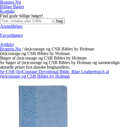
Bogpris.Nu
Billige Bøger
Kontakt
Find gode billige bøger!
Søg
Anmeldelser
Favoritbøger
Artikler
Bogpris.Nu
/
(in)courage og CSB Bibles by Holman
(in)courage og CSB Bibles by Holman
Bøger af (in)courage og CSB Bibles by Holman
Se bøger af (in)courage og CSB Bibles by Holman og sammenlign
aktuelle priser hos danske boghandlere.
Se CSB (In)Courage Devotional Bible, Blue Leathertouch af
(in)courage og CSB Bibles by Holman