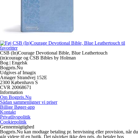
CSB (In)Courage Devotional Bible, Blue Leathertouch
(in)courage og CSB Bibles by Holman
Bog | Engelsk
Bogpris.Nu
Udgives af Imagix
Amager Strandvej 152E
2300 København S
CVR 20068671
Information
Om Bogpris.Nu
Sådan sammenligner vi priser
Billige Bøger-app
Kontakt
Privatlivspolitik
Cookiepolitik
Gennemsigtighed
Bogpris.Nu kan modtage betaling pr. henvisning eller provision, når du
går videre til en butik. Det påvirker ikke den pris, du betaler hos