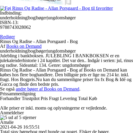
Indbinding:
underholdning|bog|bøger|ungdomsbøger
ISBN-13:
9788743028062
Rediger
Rinus Og Radise - Allan Porsgaard - Bog
Af
Books on Demand
underholdning|bog|bøger|ungdomsbøger
Julebling i bankboksen. JULEBLING I BANKBOKSEN er en
julekalenderhistorie i 24 kapitler. Det var den.. Indgår i serien: jul, rinus
og radise. Sideantal: 134. Genre: ungdomsbøger
Rinus Og Radise - Allan Porsgaard - Bog af Books on Demand kan
købes hos flere boghandlere. Den billigste pris er lige nu 214 kr. inkl.
fragt. Hos Bogpris.Nu kan du sammenligne priser fra fx Bog & Idé og
Gucca og finde den bedste pris.
Se også
andre bøger af Books on Demand
.
Prissammenligning
Forhandler
Trustpilot
Pris
Fragt
Levering
Total
Køb
Alle priser er inkl. moms og oplysningerne er vejledende.
Anmeldelser
Amalie
2021-04-26 16:55:51
Total sjov børnebog med hunde og noget. Elsker de bøger.