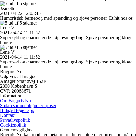
Jeanette
2021-04-22 12:03:45
Humoristisk børnebog med spænding og sjove personer. Et hit hos os
Lene V
2021-04-14 11:11:52
Super sød og charmerende højtlæsningsbog. Sjove personer og kloge
hunde
Lene V
2021-04-14 11:11:52
Super sød og charmerende højtlæsningsbog. Sjove personer og kloge
hunde
Bogpris.Nu
Udgives af Imagix
Amager Strandvej 152E
2300 København S
CVR 20068671
Information
Om Bogpris.Nu
Sådan sammenligner vi priser
Billige Bøger-app
Kontakt
Privatlivspolitik
Cookiepolitik
Gennemsigtighed
Bogpris.Nu kan modtage betaling pr. henvisning eller provision, når du