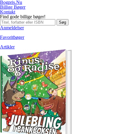
Bogpris.Nu
Billige Bøger
Kontakt
Find gode billige bøger!
Søg
Anmeldelser
Favoritbøger
Artikler