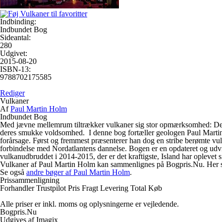
Indbinding:
Indbundet Bog
Sideantal:
280
Udgivet:
2015-08-20
ISBN-13:
9788702175585
Rediger
Vulkaner
Af
Paul Martin Holm
Indbundet Bog
Med jævne mellemrum tiltrækker vulkaner sig stor opmærksomhed: De st
deres smukke voldsomhed. I denne bog fortæller geologen Paul Martin
forårsage. Først og fremmest præsenterer han dog en stribe berømte vul
forbindelse med Nordatlantens dannelse. Bogen er en opdateret og udvid
vulkanudbruddet i 2014-2015, der er det kraftigste, Island har oplev
Vulkaner af Paul Martin Holm kan sammenlignes på Bogpris.Nu. Her samle
Se også
andre bøger af Paul Martin Holm
.
Prissammenligning
Forhandler
Trustpilot
Pris
Fragt
Levering
Total
Køb
Alle priser er inkl. moms og oplysningerne er vejledende.
Bogpris.Nu
Udgives af Imagix