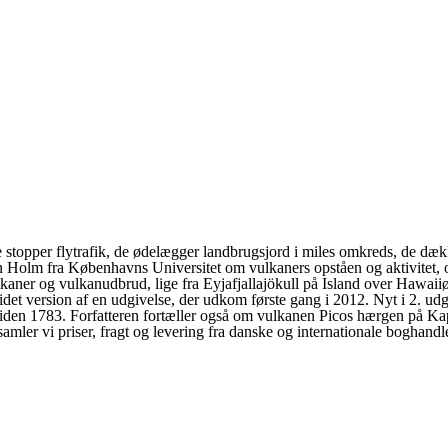
opper flytrafik, de ødelægger landbrugsjord i miles omkreds, de dække
 Holm fra Københavns Universitet om vulkaners opståen og aktivitet,
kaner og vulkanudbrud, lige fra Eyjafjallajökull på Island over Hawaii
et version af en udgivelse, der udkom første gang i 2012. Nyt i 2. udg
et siden 1783. Forfatteren fortæller også om vulkanen Picos hærgen på
r vi priser, fragt og levering fra danske og internationale boghandlere