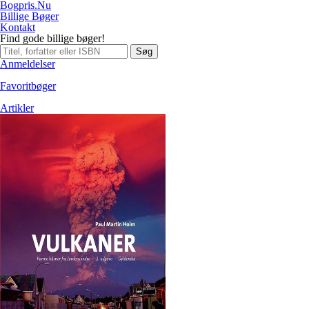
Bogpris.Nu
Billige Bøger
Kontakt
Find gode billige bøger!
Søg
Anmeldelser
Favoritbøger
Artikler