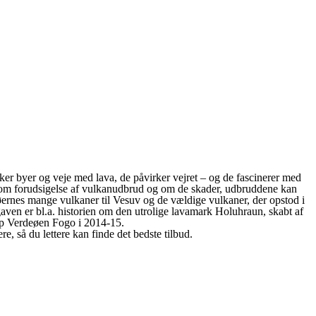
r byer og veje med lava, de påvirker vejret – og de fascinerer med
 om forudsigelse af vulkanudbrud og om de skader, udbruddene kan
øernes mange vulkaner til Vesuv og de vældige vulkaner, der opstod i
aven er bl.a. historien om den utrolige lavamark Holuhraun, skabt af
 Kap Verdeøen Fogo i 2014-15.
, så du lettere kan finde det bedste tilbud.