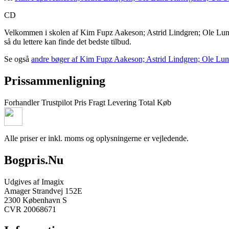
CD
Velkommen i skolen af Kim Fupz Aakeson; Astrid Lindgren; Ole Lund K
så du lettere kan finde det bedste tilbud.
Se også
andre bøger af Kim Fupz Aakeson; Astrid Lindgren; Ole Lun
Prissammenligning
Forhandler
Trustpilot
Pris
Fragt
Levering
Total
Køb
Alle priser er inkl. moms og oplysningerne er vejledende.
Bogpris.Nu
Udgives af Imagix
Amager Strandvej 152E
2300 København S
CVR 20068671