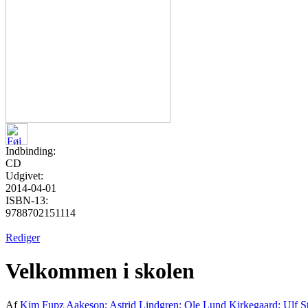
Indbinding:
CD
Udgivet:
2014-04-01
ISBN-13:
9788702151114
Rediger
Velkommen i skolen
Af
Kim Fupz Aakeson; Astrid Lindgren; Ole Lund Kirkegaard; Ulf S