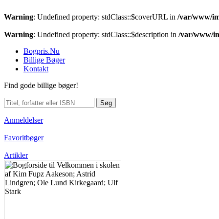
Warning
: Undefined property: stdClass::$coverURL in
/var/www/im
Warning
: Undefined property: stdClass::$description in
/var/www/im
Bogpris.Nu
Billige Bøger
Kontakt
Find gode billige bøger!
Søg
Anmeldelser
Favoritbøger
Artikler