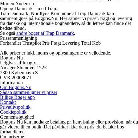
Morten Andersen.
Opdag Danmark – med Trap.
Trap Danmark: Nordfyns Kommune af Trap Danmark kan
sammenlignes på Bogpris.Nu. Her samler vi priser, fragt og levering
fra danske og internationale boghandlere, så du lettere kan finde det
bedste tilbud.
Se også
andre bøger af Trap Danmark
.
Prissammenligning
Forhandler
Trustpilot
Pris
Fragt
Levering
Total
Køb
Alle priser er inkl. moms og oplysningerne er vejledende.
Bogpris.Nu
Udgives af Imagix
Amager Strandvej 152E
2300 København S
CVR 20068671
Information
Om Bogpris.Nu
Sådan sammenligner vi priser
Billige Bøger-app
Kontakt
Privatlivspolitik
Cookiepolitik
Gennemsigtighed
Bogpris.Nu kan modtage betaling pr. henvisning eller provision, når du
går videre til en butik. Det påvirker ikke den pris, du betaler hos
forhandleren.
Om priserne