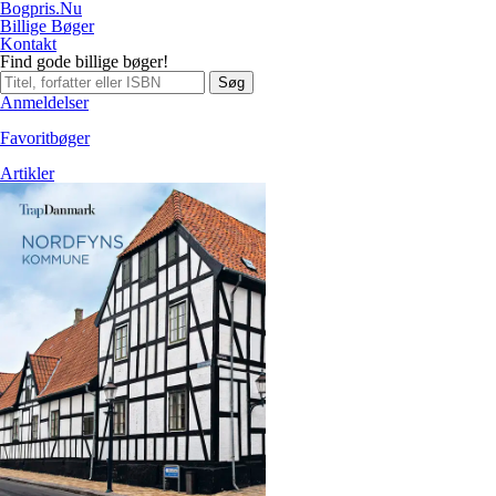
Bogpris.Nu
Billige Bøger
Kontakt
Find gode billige bøger!
Søg
Anmeldelser
Favoritbøger
Artikler