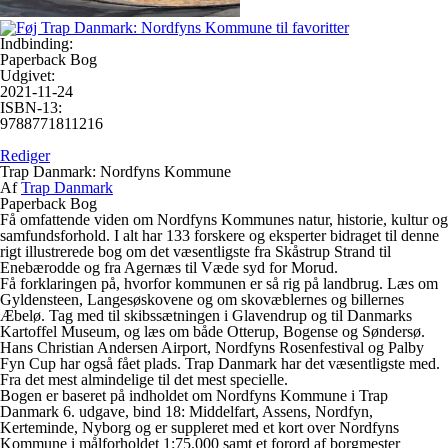
Indbinding:
Paperback Bog
Udgivet:
2021-11-24
ISBN-13:
9788771811216
Rediger
Trap Danmark: Nordfyns Kommune
Af
Trap Danmark
Paperback Bog
Få omfattende viden om Nordfyns Kommunes natur, historie, kultur og
samfundsforhold. I alt har 133 forskere og eksperter bidraget til denne
rigt illustrerede bog om det væsentligste fra Skåstrup Strand til
Enebærodde og fra Agernæs til Væde syd for Morud.
Få forklaringen på, hvorfor kommunen er så rig på landbrug. Læs om
Gyldensteen, Langesøskovene og om skovæblernes og billernes
Æbelø. Tag med til skibssætningen i Glavendrup og til Danmarks
Kartoffel Museum, og læs om både Otterup, Bogense og Søndersø.
Hans Christian Andersen Airport, Nordfyns Rosenfestival og Palby
Fyn Cup har også fået plads. Trap Danmark har det væsentligste med.
Fra det mest almindelige til det mest specielle.
Bogen er baseret på indholdet om Nordfyns Kommune i Trap
Danmark 6. udgave, bind 18: Middelfart, Assens, Nordfyn,
Kerteminde, Nyborg og er suppleret med et kort over Nordfyns
Kommune i målforholdet 1:75.000 samt et forord af borgmester