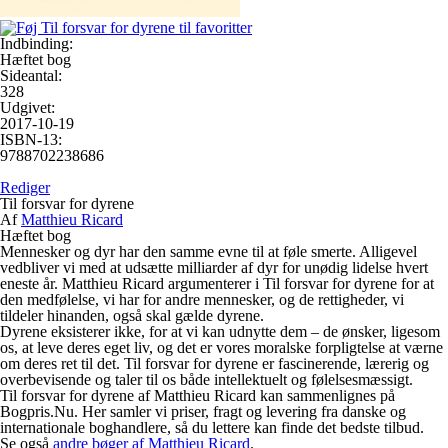
Indbinding:
Hæftet bog
Sideantal:
328
Udgivet:
2017-10-19
ISBN-13:
9788702238686
Rediger
Til forsvar for dyrene
Af
Matthieu Ricard
Hæftet bog
Mennesker og dyr har den samme evne til at føle smerte. Alligevel
vedbliver vi med at udsætte milliarder af dyr for unødig lidelse hvert
eneste år. Matthieu Ricard argumenterer i Til forsvar for dyrene for at
den medfølelse, vi har for andre mennesker, og de rettigheder, vi
tildeler hinanden, også skal gælde dyrene.
Dyrene eksisterer ikke, for at vi kan udnytte dem – de ønsker, ligesom
os, at leve deres eget liv, og det er vores moralske forpligtelse at værne
om deres ret til det. Til forsvar for dyrene er fascinerende, lærerig og
overbevisende og taler til os både intellektuelt og følelsesmæssigt.
Til forsvar for dyrene af Matthieu Ricard kan sammenlignes på
Bogpris.Nu. Her samler vi priser, fragt og levering fra danske og
internationale boghandlere, så du lettere kan finde det bedste tilbud.
Se også
andre bøger af Matthieu Ricard
.