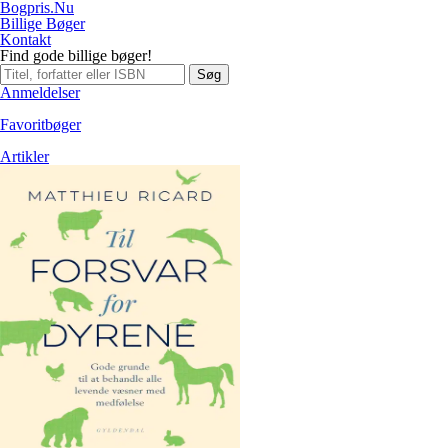
Bogpris.Nu
Billige Bøger
Kontakt
Find gode billige bøger!
Søg
Anmeldelser
Favoritbøger
Artikler