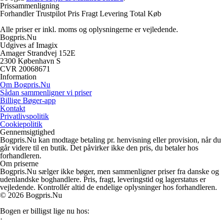
Prissammenligning
Forhandler
Trustpilot
Pris
Fragt
Levering
Total
Køb
Alle priser er inkl. moms og oplysningerne er vejledende.
Bogpris.Nu
Udgives af Imagix
Amager Strandvej 152E
2300 København S
CVR 20068671
Information
Om Bogpris.Nu
Sådan sammenligner vi priser
Billige Bøger-app
Kontakt
Privatlivspolitik
Cookiepolitik
Gennemsigtighed
Bogpris.Nu kan modtage betaling pr. henvisning eller provision, når du
går videre til en butik. Det påvirker ikke den pris, du betaler hos
forhandleren.
Om priserne
Bogpris.Nu sælger ikke bøger, men sammenligner priser fra danske og
udenlandske boghandlere. Pris, fragt, leveringstid og lagerstatus er
vejledende. Kontrollér altid de endelige oplysninger hos forhandleren.
© 2026 Bogpris.Nu
Bogen er billigst lige nu hos:
·