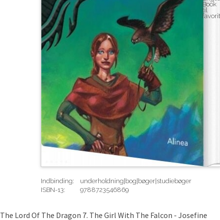
Indbinding:
underholdning|bog|bøger|studiebøger
ISBN-13:
9788723546869
Rediger
The Lord Of The Dragon 7. The Girl With The Falcon - Josefine