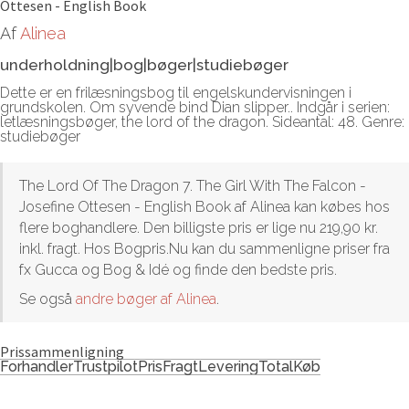
Ottesen - English Book
Af
Alinea
underholdning|bog|bøger|studiebøger
Dette er en frilæsningsbog til engelskundervisningen i
grundskolen. Om syvende bind Dian slipper.. Indgår i serien:
letlæsningsbøger, the lord of the dragon. Sideantal: 48. Genre:
studiebøger
The Lord Of The Dragon 7. The Girl With The Falcon -
Josefine Ottesen - English Book af Alinea kan købes hos
flere boghandlere. Den billigste pris er lige nu 219,90 kr.
inkl. fragt. Hos Bogpris.Nu kan du sammenligne priser fra
fx Gucca og Bog & Idé og finde den bedste pris.
Se også
andre bøger af Alinea
.
Prissammenligning
Forhandler
Trustpilot
Pris
Fragt
Levering
Total
Køb