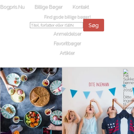
Bogpris.Nu
Billige Bøger
Kontakt
Find gode billige bøger!
Søg
Anmeldelser
Favoritbøger
Artikler