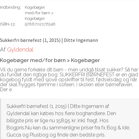
Indbinding:
Kogebøger
med/for børn >
Kogebøger
ISBN-13:
9788702176346
Rediger
Sukkerfri børnefest (1, 2015) | Ditte Ingemann
Af
Gyldendal
Kogebøger med/for børn > Kogebøger
Vil du gerne forkæle dit barn - men undgå tilsat sukker? Så har
du fundet den rigtige bog. SUKKERFRI BØRNEFEST er en glad
kogebog fyldt med sjove opskrifter til fest, fødselsdag og når
der skal hygges hjemme i sofaen, i skolen eller børnehaven.
Der e
Sukkerfri børnefest (1, 2015) | Ditte Ingemann af
Gyldendal kan købes hos flere boghandlere. Den
billigste pris er lige nu 158,95 kr. inkl. fragt. Hos
Bogpris.Nu kan du sammenligne priser fra fx Bog & Idé,
Gucca og Plusbog og finde den bedste pris.