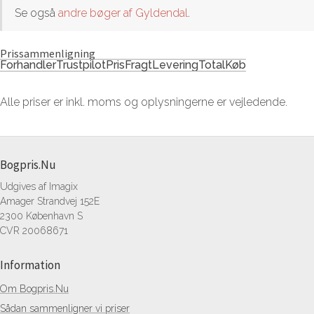
Se også
andre bøger af Gyldendal
.
Prissammenligning
Forhandler
Trustpilot
Pris
Fragt
Levering
Total
Køb
Alle priser er inkl. moms og oplysningerne er vejledende.
Bogpris.Nu
Udgives af Imagix
Amager Strandvej 152E
2300 København S
CVR 20068671
Information
Om Bogpris.Nu
Sådan sammenligner vi priser