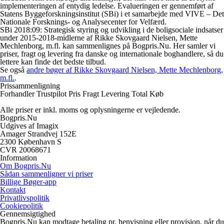
implementeringen af entydig ledelse. Evalueringen er gennemført af
Statens Byggeforskningsinstitut (SBi) i et samarbejde med VIVE – Det
Nationale Forsknings- og Analysecenter for Velfærd.
SBi 2018:09: Strategisk styring og udvikling i de boligsociale indsatser
under 2015-2018-midlerne af Rikke Skovgaard Nielsen, Mette
Mechlenborg, m.fl. kan sammenlignes på Bogpris.Nu. Her samler vi
priser, fragt og levering fra danske og internationale boghandlere, så du
lettere kan finde det bedste tilbud.
Se også
andre bøger af Rikke Skovgaard Nielsen, Mette Mechlenborg,
m.fl.
.
Prissammenligning
Forhandler
Trustpilot
Pris
Fragt
Levering
Total
Køb
Alle priser er inkl. moms og oplysningerne er vejledende.
Bogpris.Nu
Udgives af Imagix
Amager Strandvej 152E
2300 København S
CVR 20068671
Information
Om Bogpris.Nu
Sådan sammenligner vi priser
Billige Bøger-app
Kontakt
Privatlivspolitik
Cookiepolitik
Gennemsigtighed
Bogpris.Nu kan modtage betaling pr. henvisning eller provision, når du