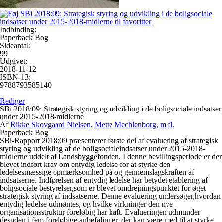
Indbinding:
Paperback Bog
Sideantal:
99
Udgivet:
2018-11-12
ISBN-13:
9788793585140
Rediger
SBi 2018:09: Strategisk styring og udvikling i de boligsociale indsatser
under 2015-2018-midlerne
Af
Rikke Skovgaard Nielsen, Mette Mechlenborg, m.fl.
Paperback Bog
SBi-Rapport 2018:09 præsenterer første del af evaluering af strategisk
styring og udvikling af de boligsocialeindsatser under 2015-2018-
midlerne uddelt af Landsbyggefonden. I denne bevillingsperiode er der
blevet indført krav om entydig ledelse for at styrke den
ledelsesmæssige opmærksomhed på og gennemslagskraften af
indsatserne. Indførelsen af entydig ledelse har betydet etablering af
boligsociale bestyrelser,som er blevet omdrejningspunktet for øget
strategisk styring af indsatserne. Denne evaluering undersøger,hvordan
entydig ledelse udmøntes, og hvilke virkninger den nye
organisationsstruktur foreløbig har haft. Evalueringen udmunder
desuden i fem foreløbige anbefalinger, der kan være med til at styrke