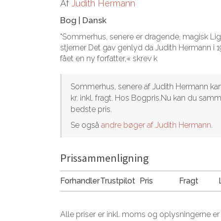
Af
Judith Hermann
Bog
|
Dansk
"Sommerhus, senere er dragende, magisk Lige
stjerner Det gav genlyd da Judith Hermann 
fået en ny forfatter,« skrev k
Sommerhus, senere af Judith Hermann kan k
kr. inkl. fragt. Hos Bogpris.Nu kan du sam
bedste pris.
Se også
andre bøger af Judith Hermann
.
Prissammenligning
Forhandler
Trustpilot
Pris
Fragt
Alle priser er inkl. moms og oplysningerne er