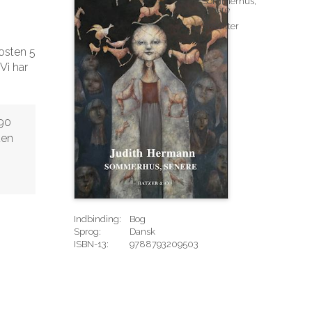
osten 5
Vi har
,90
den
Indbinding:
Bog
Sprog:
Dansk
ISBN-13:
9788793209503
Rediger