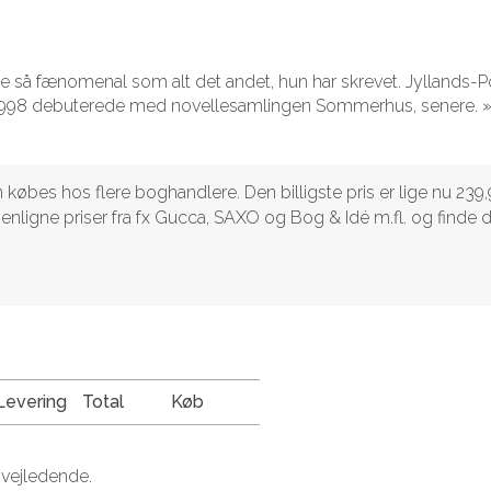
 så fænomenal som alt det andet, hun har skrevet. Jyllands-P
i 1998 debuterede med novellesamlingen Sommerhus, senere. »
øbes hos flere boghandlere. Den billigste pris er lige nu 239
menligne priser fra fx Gucca, SAXO og Bog & Idé m.fl. og finde 
Levering
Total
Køb
 vejledende.