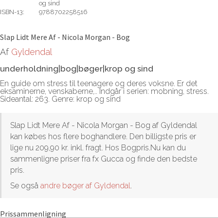
og sind
ISBN-13:
9788702258516
Rediger
Slap Lidt Mere Af - Nicola Morgan - Bog
Af
Gyldendal
underholdning|bog|bøger|krop og sind
En guide om stress til teenagere og deres voksne. Er det
eksaminerne, venskaberne,.. Indgår i serien: mobning, stress.
Sideantal: 263. Genre: krop og sind
Slap Lidt Mere Af - Nicola Morgan - Bog af Gyldendal
kan købes hos flere boghandlere. Den billigste pris er
lige nu 209,90 kr. inkl. fragt. Hos Bogpris.Nu kan du
sammenligne priser fra fx Gucca og finde den bedste
pris.
Se også
andre bøger af Gyldendal
.
Prissammenligning