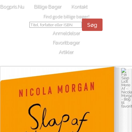
Bogpris.Nu
Billige Bøger
Kontakt
Find gode billige bøger!
Søg
Anmeldelser
Favoritbøger
Artikler