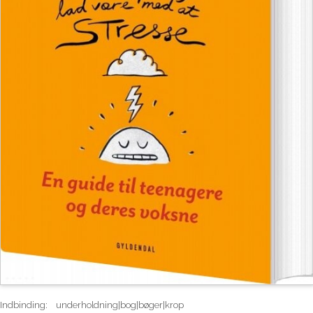
Indbinding:
underholdning|bog|bøger|krop