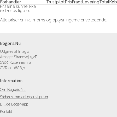
Forhandler
Trustpilot
Pris
Fragt
Levering
Total
Køb
Priserne kunne ikke
indlæses lige nu.
Alle priser er inkl. moms og oplysningerne er vejledende.
Bogpris.Nu
Udgives af Imagix
Amager Strandvej 152E
2300 København S
CVR 20068671
Information
Om Bogpris.Nu
Sådan sammenligner vi priser
Billige Bøger-app
Kontakt