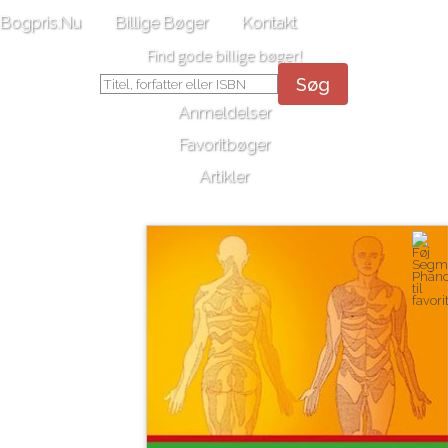
Bogpris.Nu
Billige Bøger
Kontakt
Find gode billige bøger!
Søg
Anmeldelser
Favoritbøger
Artikler