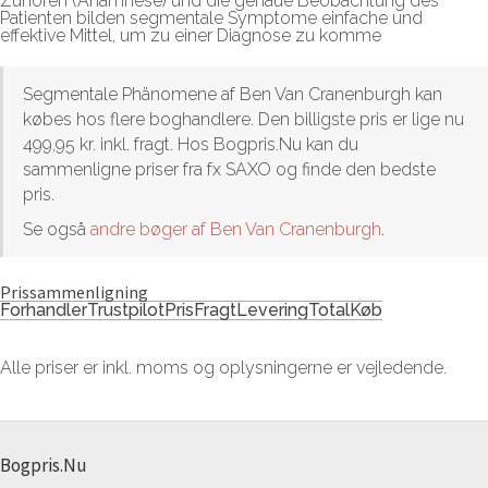
Zuhören (Anamnese) und die genaue Beobachtung des
Patienten bilden segmentale Symptome einfache und
effektive Mittel, um zu einer Diagnose zu komme
Segmentale Phänomene af Ben Van Cranenburgh kan
købes hos flere boghandlere. Den billigste pris er lige nu
499,95 kr. inkl. fragt. Hos Bogpris.Nu kan du
sammenligne priser fra fx SAXO og finde den bedste
pris.
Se også
andre bøger af Ben Van Cranenburgh
.
Prissammenligning
Forhandler
Trustpilot
Pris
Fragt
Levering
Total
Køb
Alle priser er inkl. moms og oplysningerne er vejledende.
Bogpris.Nu