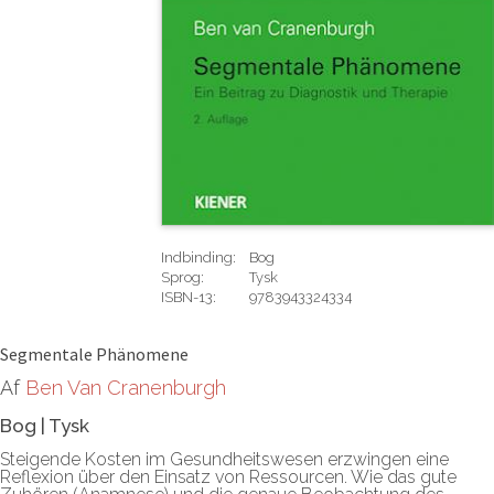
Indbinding:
Bog
Sprog:
Tysk
ISBN-13:
9783943324334
Rediger
Segmentale Phänomene
Af
Ben Van Cranenburgh
Bog
|
Tysk
Steigende Kosten im Gesundheitswesen erzwingen eine
Reflexion über den Einsatz von Ressourcen. Wie das gute