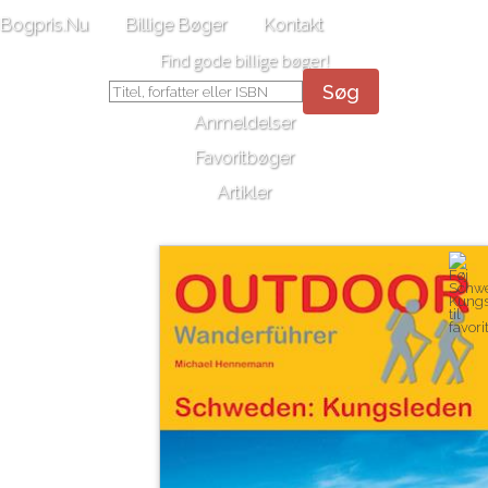
Bogpris.Nu
Billige Bøger
Kontakt
Find gode billige bøger!
Søg
Anmeldelser
Favoritbøger
Artikler