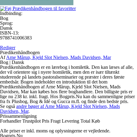
Indbinding:
Bog
Sprog:
Dansk
ISBN-13:
9788741006383
Rediger
Prædikenhåndbogen
Af
Arne Mårup, Kjeld Slot Nielsen, Mads Davidsen, Mar
Bog
|
Dansk
Prædikenhåndbogen er en lærebog i homiletik. Den kan læses af alle,
der vil orientere sig i nyere homiletik, men den er især tiltænkt
studerende på landets pastoralseminarier og præster i deres første
embedsår. Bogen indeholder en introduktion til det hom
Prædikenhåndbogen af Arne Mårup, Kjeld Slot Nielsen, Mads
Davidsen, Mar kan købes hos flere boghandlere. Den billigste pris er
lige nu 238 kr. inkl. fragt. Hos Bogpris.Nu kan du sammenligne priser
fra fx Plusbog, Bog & Idé og Gucca m.fl. og finde den bedste pris.
Se også
andre bøger af Arne Mårup, Kjeld Slot Nielsen, Mads
Davidsen, Mar
.
Prissammenligning
Forhandler
Trustpilot
Pris
Fragt
Levering
Total
Køb
Alle priser er inkl. moms og oplysningerne er vejledende.
Bogpris.Nu