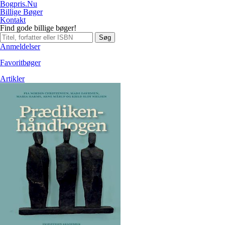
Bogpris.Nu
Billige Bøger
Kontakt
Find gode billige bøger!
Søg
Anmeldelser
Favoritbøger
Artikler