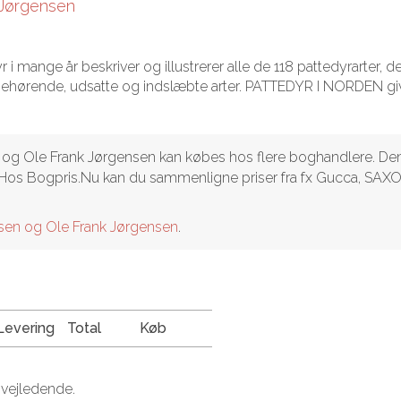
 Jørgensen
mange år beskriver og illustrerer alle de 118 pattedyrarter, de
mehørende, udsatte og indslæbte arter. PATTEDYR I NORDEN gi
n og Ole Frank Jørgensen kan købes hos flere boghandlere. De
fragt. Hos Bogpris.Nu kan du sammenligne priser fra fx Gucca, SAX
nsen og Ole Frank Jørgensen
.
Levering
Total
Køb
 vejledende.