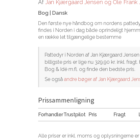
Af
Jan Kjærgaard Jensen og Ole Frank
Bog
|
Dansk
Den første nye håndbog om nordens pattedyr i 
findes i Norden i dag både oprindeligt hjem
en række let tilgængelige bestemme
Pattedyr i Norden af Jan Kjærgaard Jense
billigste pris er lige nu 329,90 kr. inkl. 
Bog & Idé m.fl. og finde den bedste pris.
Se også
andre bøger af Jan Kjærgaard Je
Prissammenligning
Forhandler
Trustpilot
Pris
Fragt
Alle priser er inkl. moms og oplysningerne er