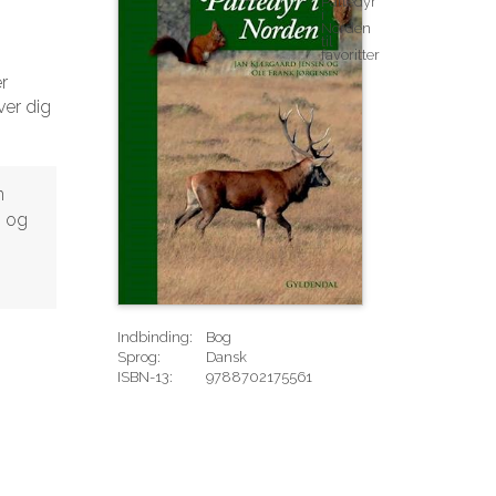
r
ver dig
n
O og
Indbinding:
Bog
Sprog:
Dansk
ISBN-13:
9788702175561
Rediger