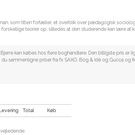
man, som titlen fortæller, et overblik over pædagogisk sociolo
orskellige teorier op, således at den studerende kan lære at 
Bjerre kan købes hos flere boghandlere. Den billigste pris er li
kan du sammenligne priser fra fx SAXO, Bog & Idé og Gucca og f
Levering
Total
Køb
 vejledende.