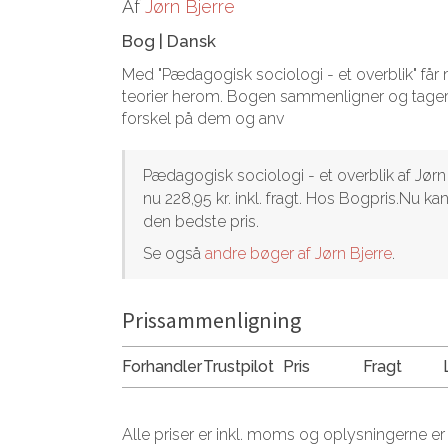
Af
Jørn Bjerre
Bog
|
Dansk
Med "Pædagogisk sociologi - et overblik" får 
teorier herom. Bogen sammenligner og tager f
forskel på dem og anv
Pædagogisk sociologi - et overblik af Jørn 
nu 228,95 kr. inkl. fragt. Hos Bogpris.Nu 
den bedste pris.
Se også
andre bøger af Jørn Bjerre
.
Prissammenligning
Forhandler
Trustpilot
Pris
Fragt
Alle priser er inkl. moms og oplysningerne er