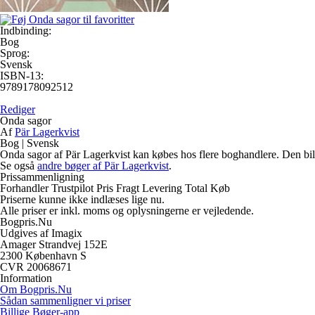
Indbinding:
Bog
Sprog:
Svensk
ISBN-13:
9789178092512
Rediger
Onda sagor
Af
Pär Lagerkvist
Bog
|
Svensk
Onda sagor af Pär Lagerkvist kan købes hos flere boghandlere. Den bill
Se også
andre bøger af Pär Lagerkvist
.
Prissammenligning
Forhandler
Trustpilot
Pris
Fragt
Levering
Total
Køb
Priserne kunne ikke indlæses lige nu.
Alle priser er inkl. moms og oplysningerne er vejledende.
Bogpris.Nu
Udgives af Imagix
Amager Strandvej 152E
2300 København S
CVR 20068671
Information
Om Bogpris.Nu
Sådan sammenligner vi priser
Billige Bøger-app