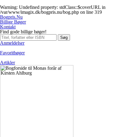
Warning
: Undefined property: stdClass::$coverURL in
/var/www/imagix.dk/bogpris.nu/bog.php
on line
319
Bogpris.Nu
Billige Bøger
Kontakt
Find gode billige bøger!
Søg
Anmeldelser
Favoritbøger
Artikler