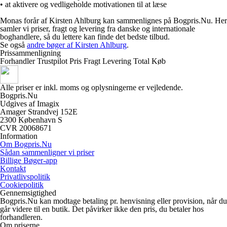
• at aktivere og vedligeholde motivationen til at læse
Monas forår af Kirsten Ahlburg kan sammenlignes på Bogpris.Nu. Her
samler vi priser, fragt og levering fra danske og internationale
boghandlere, så du lettere kan finde det bedste tilbud.
Se også
andre bøger af Kirsten Ahlburg
.
Prissammenligning
Forhandler
Trustpilot
Pris
Fragt
Levering
Total
Køb
Alle priser er inkl. moms og oplysningerne er vejledende.
Bogpris.Nu
Udgives af Imagix
Amager Strandvej 152E
2300 København S
CVR 20068671
Information
Om Bogpris.Nu
Sådan sammenligner vi priser
Billige Bøger-app
Kontakt
Privatlivspolitik
Cookiepolitik
Gennemsigtighed
Bogpris.Nu kan modtage betaling pr. henvisning eller provision, når du
går videre til en butik. Det påvirker ikke den pris, du betaler hos
forhandleren.
Om priserne