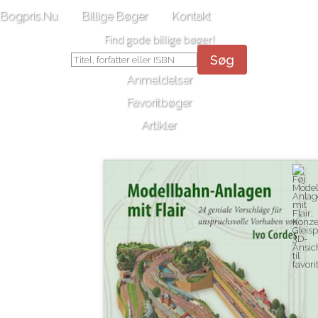
Bogpris.Nu
Billige Bøger
Kontakt
Find gode billige bøger!
Søg
Anmeldelser
Favoritbøger
Artikler