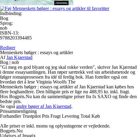
Indbinding:
Bog
Sprog:
nob
ISBN-13:
9788203394485
Rediger
Menneskets bølger : essays og artikler
Af
Jan Kjaerstad
Bog
|
nob
"Gi meg en god blyant og jeg skal rokke verden", skriver Jan Kjærstad
i denne essaysamlingen. Han røper særtrekk ved sin arbeidsmetode og
følger romanprosessen fra idé til ferdig bok. Han forteller også om
hvordan det å lese Virginia Woolfs The
Menneskets bølger : essays og artikler af Jan Kjaerstad kan købes hos
flere boghandlere. Den billigste pris er lige nu 488,95 kr. inkl. fragt.
Hos Bogpris.Nu kan du sammenligne priser fra fx SAXO og finde den
bedste pris.
Se også
andre bøger af Jan Kjaerstad
.
Prissammenligning
Forhandler
Trustpilot
Pris
Fragt
Levering
Total
Køb
Alle priser er inkl. moms og oplysningerne er vejledende.
Bogpris.Nu
Udgives af Imagix