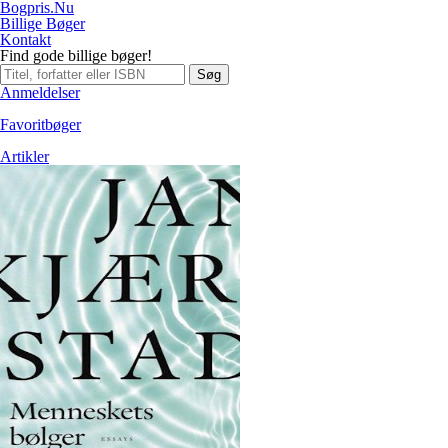
Bogpris.Nu
Billige Bøger
Kontakt
Find gode billige bøger!
Søg
Anmeldelser
Favoritbøger
Artikler