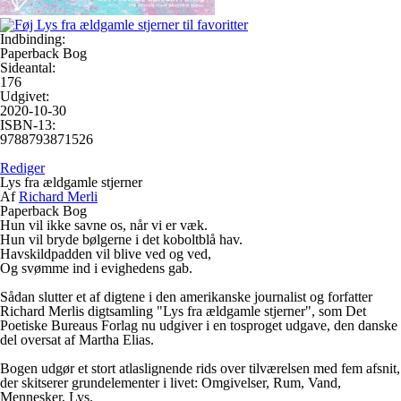
Indbinding:
Paperback Bog
Sideantal:
176
Udgivet:
2020-10-30
ISBN-13:
9788793871526
Rediger
Lys fra ældgamle stjerner
Af
Richard Merli
Paperback Bog
Hun vil ikke savne os, når vi er væk.
Hun vil bryde bølgerne i det koboltblå hav.
Havskildpadden vil blive ved og ved,
Og svømme ind i evighedens gab.
Sådan slutter et af digtene i den amerikanske journalist og forfatter
Richard Merlis digtsamling "Lys fra ældgamle stjerner", som Det
Poetiske Bureaus Forlag nu udgiver i en tosproget udgave, den danske
del oversat af Martha Elias.
Bogen udgør et stort atlaslignende rids over tilværelsen med fem afsnit,
der skitserer grundelementer i livet: Omgivelser, Rum, Vand,
Mennesker, Lys.