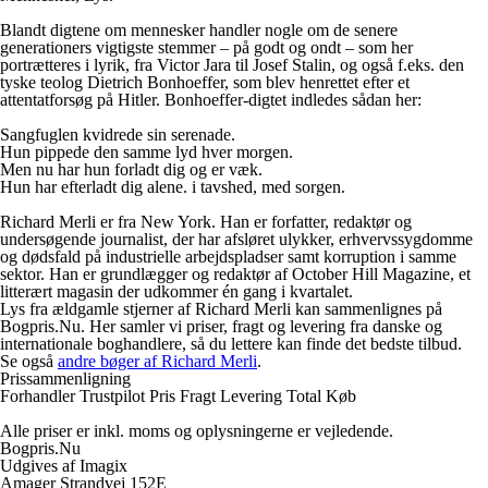
Blandt digtene om mennesker handler nogle om de senere
generationers vigtigste stemmer – på godt og ondt – som her
portrætteres i lyrik, fra Victor Jara til Josef Stalin, og også f.eks. den
tyske teolog Dietrich Bonhoeffer, som blev henrettet efter et
attentatforsøg på Hitler. Bonhoeffer-digtet indledes sådan her:
Sangfuglen kvidrede sin serenade.
Hun pippede den samme lyd hver morgen.
Men nu har hun forladt dig og er væk.
Hun har efterladt dig alene. i tavshed, med sorgen.
Richard Merli er fra New York. Han er forfatter, redaktør og
undersøgende journalist, der har afsløret ulykker, erhvervssygdomme
og dødsfald på industrielle arbejdspladser samt korruption i samme
sektor. Han er grundlægger og redaktør af October Hill Magazine, et
litterært magasin der udkommer én gang i kvartalet.
Lys fra ældgamle stjerner af Richard Merli kan sammenlignes på
Bogpris.Nu. Her samler vi priser, fragt og levering fra danske og
internationale boghandlere, så du lettere kan finde det bedste tilbud.
Se også
andre bøger af Richard Merli
.
Prissammenligning
Forhandler
Trustpilot
Pris
Fragt
Levering
Total
Køb
Alle priser er inkl. moms og oplysningerne er vejledende.
Bogpris.Nu
Udgives af Imagix
Amager Strandvej 152E