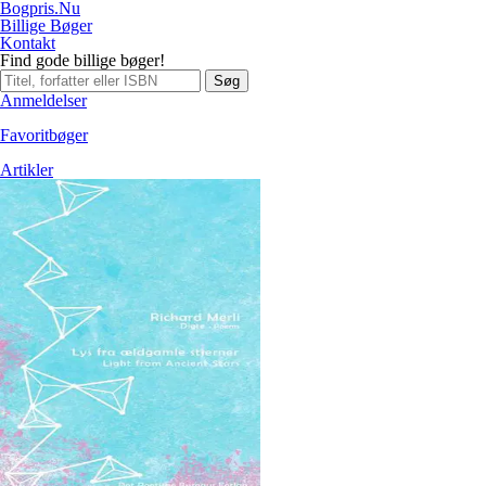
Bogpris.Nu
Billige Bøger
Kontakt
Find gode billige bøger!
Søg
Anmeldelser
Favoritbøger
Artikler