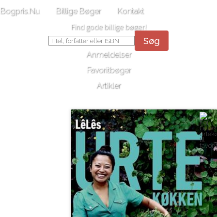
Bogpris.Nu
Billige Bøger
Kontakt
Find gode billige bøger!
Søg
Anmeldelser
Favoritbøger
Artikler