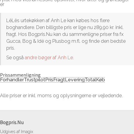
er
LêLês urtekøkken af Anh Le kan købes hos flere
boghandlere. Den billigste pris er lige nu 289,90 kr. inkl.
fragt. Hos Bogpris.Nu kan du sammenligne priser fra fx
Gucca, Bog & Idé og Plusbog m.fl. og finde den bedste
pris.
Se også
andre bøger af Anh Le
.
Prissammenligning
Forhandler
Trustpilot
Pris
Fragt
Levering
Total
Køb
Alle priser er inkl. moms og oplysningerne er vejledende.
Bogpris.Nu
Udgives af Imagix