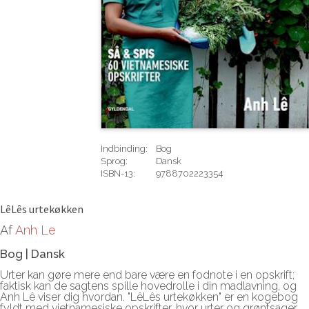
Indbinding:
Bog
Sprog:
Dansk
ISBN-13:
9788702223354
Rediger
LêLês urtekøkken
Af
Anh Le
Bog
|
Dansk
Urter kan gøre mere end bare være en fodnote i en opskrift;
faktisk kan de sagtens spille hovedrolle i din madlavning, og
Anh Lê viser dig hvordan. "LêLês urtekøkken" er en kogebog
fyldt med vietnamesiske opskrifter, hvor urter og grøntsager