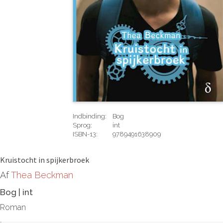
Indbinding:
Bog
Sprog:
int
ISBN-13:
9789491638909
Rediger
Kruistocht in spijkerbroek
Af
Thea Beckman
Bog
|
int
Roman