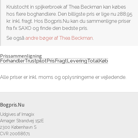
Kruistocht in spijkerbroek af Thea Beckman kan købes
hos flere boghandlere. Den billigste pris er lige nu 288,95
kr. inkl. fragt. Hos Bogpris.Nu kan du sammenligne priser
fra fx SAXO og finde den bedste pris.
Se også
andre bøger af Thea Beckman
.
Prissammenligning
Forhandler
Trustpilot
Pris
Fragt
Levering
Total
Køb
Alle priser er inkl. moms og oplysningerne er vejledende.
Bogpris.Nu
Udgives af Imagix
Amager Strandvej 152E
2300 København S
CVR 20068671