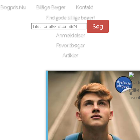
Bogpris.Nu
Billige Bøger
Kontakt
Find gode billige bøger!
Søg
Anmeldelser
Favoritbøger
Artikler